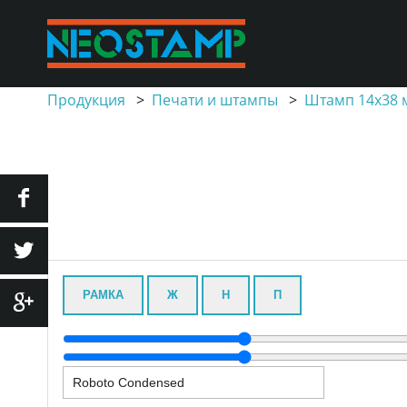
Продукция
>
Печати и штампы
>
Штамп 14х38
РАМКА
Ж
Н
П