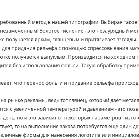
требованный метод в нашей типографии. Выбирая такое т
я незамеченным! Золотое тиснение - это незаурядный м
е получается ярким, глянцевым и притягивает взгляды.
 для придания рельефа с помощью спрессовывания мат
ботке получается выпуклым. Производится на холодном п
ится без использования фольги. Такую обработку прим
еает, что перенос фольги и придание рельефа происход
на рынке рекламы, ведь тот глянец, который даёт метал
тся с увеличенной температурой и давлением - это позв
день, но и это зависит от некоторых параметров - изго
вует, то на выполнение заказа потребуется еще один де
азличные фирмы для нанесения логотипа или инициалов