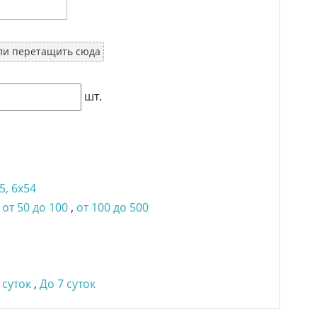
ли перетащить сюда
шт.
5, 6x54
,
от 50 до 100
,
от 100 до 500
 суток
,
До 7 суток